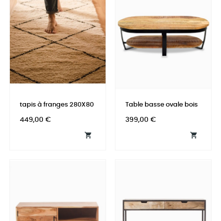
tapis à franges 280X80
Table basse ovale bois
Prix
Prix
449,00 €
399,00 €

