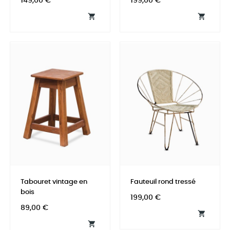
Prix
Prix
149,00 €
199,00 €


Tabouret vintage en
Fauteuil rond tressé
bois
Prix
199,00 €
Prix
89,00 €

