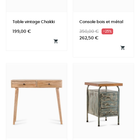
Table vintage Chakki
Console bois et métal
Prix
Prix
Prix
199,00 €
350,00 €
-25%
habituel
262,50 €

