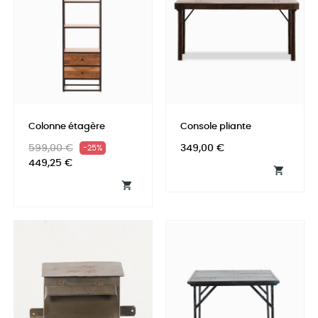
Colonne étagère
Console pliante
Prix
Prix
Prix
599,00 €
349,00 €
-25%
habituel
449,25 €

