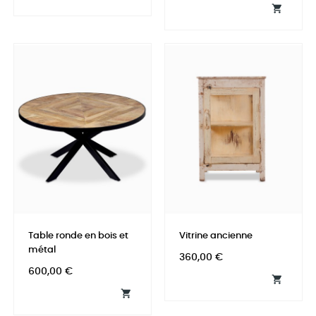

Table ronde en bois et
Vitrine ancienne
métal
Prix
360,00 €
Prix
600,00 €

