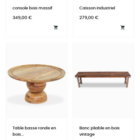
console bois massif
Caisson industriel
Prix
Prix
349,00 €
279,00 €


Table basse ronde en
Banc pliable en bois
bois...
vintage