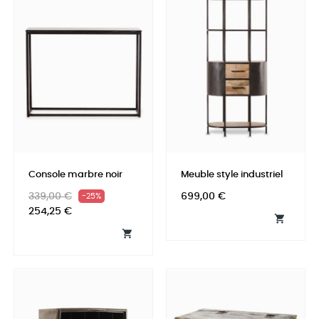
Console marbre noir
Meuble style industriel
Prix
Prix
Prix
339,00 €
699,00 €
-25%
habituel
254,25 €

