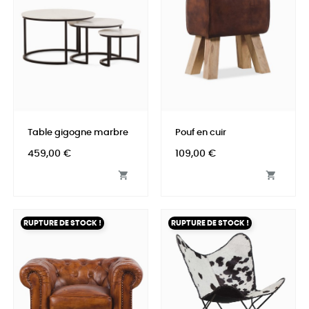
Table gigogne marbre
Pouf en cuir
Prix
Prix
459,00 €
109,00 €


RUPTURE DE STOCK !
RUPTURE DE STOCK !