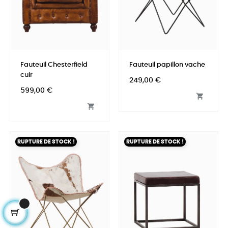
Fauteuil Chesterfield
Fauteuil papillon vache
cuir
Prix
249,00 €
Prix
599,00 €


RUPTURE DE STOCK !
RUPTURE DE STOCK !