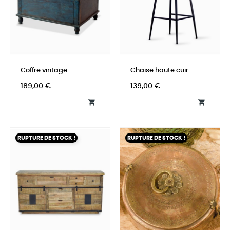
Coffre vintage
Chaise haute cuir
Prix
Prix
189,00 €
139,00 €


RUPTURE DE STOCK !
RUPTURE DE STOCK !