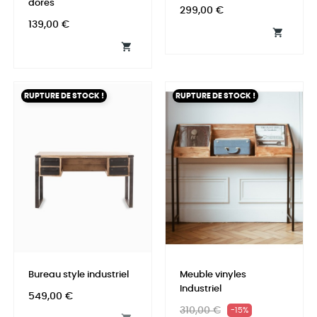
dorés
Prix
299,00 €
Prix
139,00 €


RUPTURE DE STOCK !
RUPTURE DE STOCK !
Bureau style industriel
Meuble vinyles
Industriel
Prix
549,00 €
Prix
Prix
310,00 €
-15%