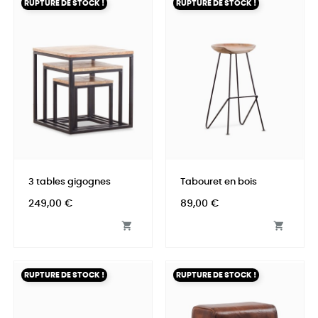
RUPTURE DE STOCK !
RUPTURE DE STOCK !
3 tables gigognes
Tabouret en bois
Prix
Prix
249,00 €
89,00 €


RUPTURE DE STOCK !
RUPTURE DE STOCK !