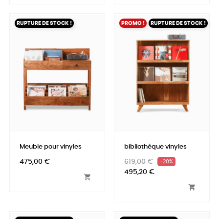
RUPTURE DE STOCK !
PROMO !
RUPTURE DE STOCK !
Meuble pour vinyles
bibliothèque vinyles
Prix
Prix
Prix
475,00 €
619,00 €
-20%
habituel
495,20 €

