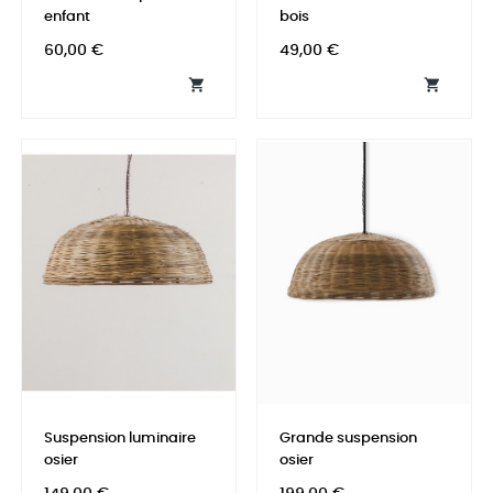
enfant
bois
Prix
Prix
60,00 €
49,00 €


Suspension luminaire
Grande suspension
osier
osier