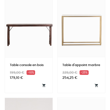
Table console en bois
Table d'appoint marbre
Prix
Prix
Prix
Prix
199,00 €
339,00 €
-10%
-25%
habituel
habituel
179,10 €
254,25 €

