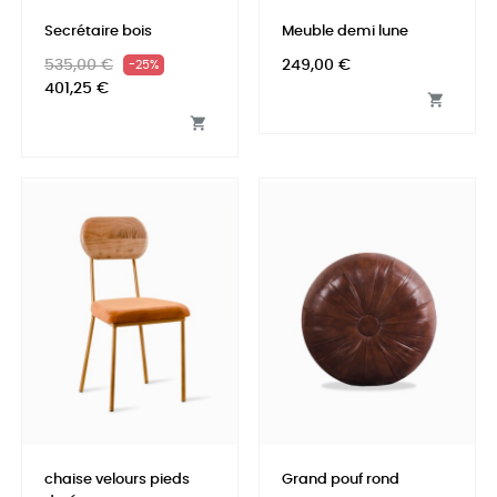
Secrétaire bois
Meuble demi lune
Prix
Prix
Prix
535,00 €
249,00 €
-25%
habituel
401,25 €


chaise velours pieds
Grand pouf rond