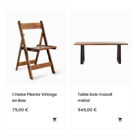
Chaise Pliante Vintage
Table bois massif
en Bois
métal
Prix
Prix
79,00 €
949,00 €

