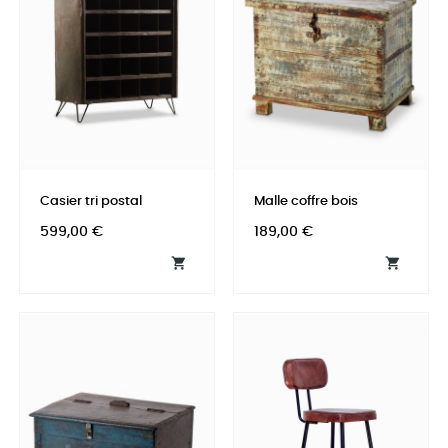
Casier tri postal
Malle coffre bois
Prix
Prix
599,00 €
189,00 €

