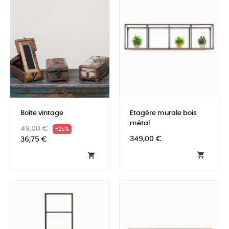
Boîte vintage
Etagère murale bois
métal
Prix
Prix
49,00 €
-25%
Prix
habituel
349,00 €
36,75 €

