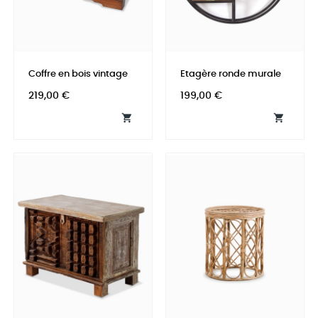
Coffre en bois vintage
Etagère ronde murale
Prix
Prix
219,00 €
199,00 €

