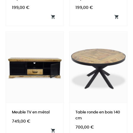
Prix
Prix
199,00 €
199,00 €


Meuble TV en métal
Table ronde en bois 140
cm
Prix
749,00 €
Prix
700,00 €
