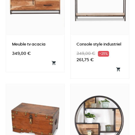
Meuble tv acacia
Console style industriel
Prix
Prix
Prix
349,00 €
349,00 €
-25%
habituel
261,75 €

