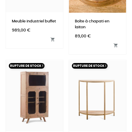
Meuble industriel buffet
Boîte à chapati en
laiton
Prix
989,00 €
Prix
89,00 €


RUPTURE DE STOCK !
RUPTURE DE STOCK !