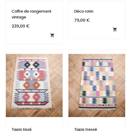
Coffre de rangement
Déco rotin
vintage
Prix
79,00 €
Prix
239,00 €


Tapis tissé
Tapis tressé