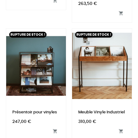

habituel
263,50 €

RUPTURE DE STOCK !
RUPTURE DE STOCK !
Présentoir pour vinyles
Meuble Vinyle Industriel
Prix
Prix
247,00 €
310,00 €

