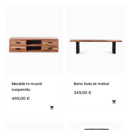
Meuble tv mural
Banc bois et métal
suspendu
Prix
349,00 €
Prix
499,00 €

