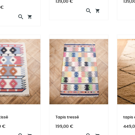
Prix
Prix
139,00 €
139,0
 €




tissé
Tapis tressé
tapis
Prix
Prix
0 €
199,00 €
449,