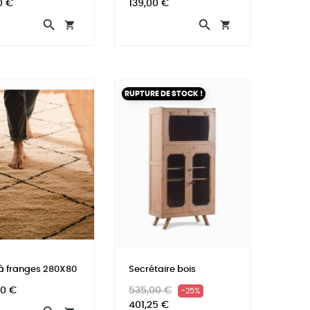
Prix
0 €
139,00 €




RUPTURE DE STOCK !
 à franges 280X80
Secrétaire bois
Prix
Prix
00 €
535,00 €
-25%
habituel
401,25 €