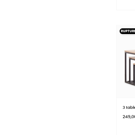
RUPTURE
3 tabl
Prix
249,0