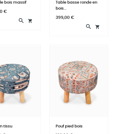
le bois massif
Table basse ronde en
bois...
0 €
Prix
399,00 €




n tissu
Pouf pied bois