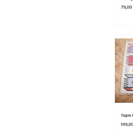
Prix
79,00
Tapis 
Prix
199,0