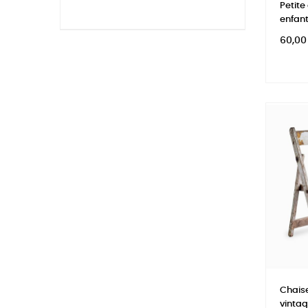
Petite
enfan
Prix
60,00
Chaise
vinta