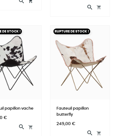




 DE STOCK !
RUPTURE DE STOCK !
il papillon vache
Fauteuil papillon
butterfly
0 €
Prix
249,00 €



