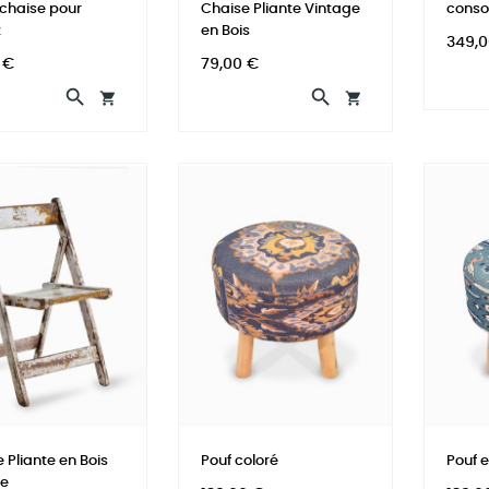
 chaise pour
Chaise Pliante Vintage
conso
t
en Bois
Prix
349,0
Prix
 €
79,00 €




 Pliante en Bois
Pouf coloré
Pouf e
ge