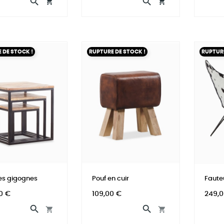




 DE STOCK !
RUPTURE DE STOCK !
RUPTURE
es gigognes
Pouf en cuir
Fauteu
Prix
Prix
0 €
109,00 €
249,0



