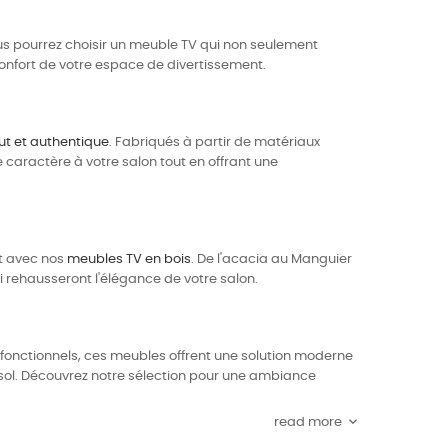
vous pourrez choisir un meuble TV qui non seulement
confort de votre espace de divertissement.
ut et authentique
. Fabriqués à partir de matériaux
 caractère à votre salon tout en offrant une
nt avec nos
meubles TV en bois
. De l'acacia au Manguier
ui rehausseront l'élégance de votre salon.
t fonctionnels, ces meubles offrent une solution moderne
u sol. Découvrez notre sélection pour une ambiance
keyboard_arrow_down
read more