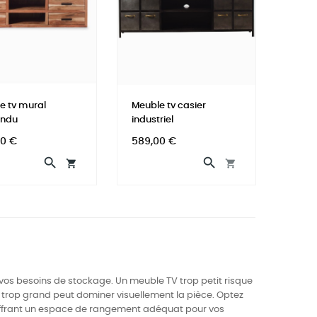
e tv mural
Meuble tv casier
endu
industriel
Prix
00 €
589,00 €




de vos besoins de stockage. Un meuble TV trop petit risque
e trop grand peut dominer visuellement la pièce. Optez
n offrant un espace de rangement adéquat pour vos