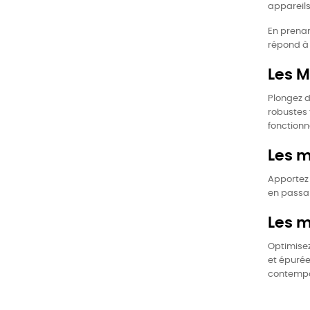
appareils
En prenan
répond à 
Les M
Plongez d
robustes 
fonction
Les m
Apportez 
en passan
Les 
Optimisez
et épurée
contempor