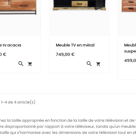
e tv acacia
Meuble TV en métal
Meubl
susp
Prix
0 €
749,00 €
Prix
499,




 1-4 de 4 article(s)
nez la taille appropriée en fonction de la taille de votre télévision et 
re disproportionné par rapport à votre téléviseur, tandis qu'un meubl
taille qui s'harmonise avec les dimensions de votre télévision tout e