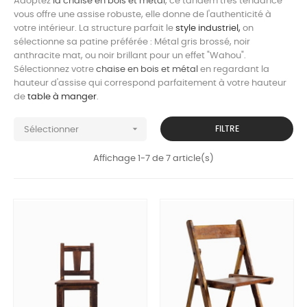
Adoptez
la chaise en bois et métal
, ce tandem très tendance
vous offre une assise robuste, elle donne de l'authenticité à
votre intérieur. La structure parfait le
style industriel,
on
sélectionne sa patine préférée : Métal gris brossé, noir
anthracite mat, ou noir brillant pour un effet "Wahou".
Sélectionnez votre
chaise en bois et métal
en regardant la
hauteur d'assise qui correspond parfaitement à votre hauteur
de
table à manger
.

FILTRE
Sélectionner
Affichage 1-7 de 7 article(s)