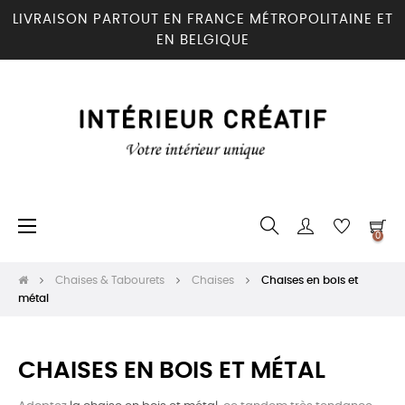
LIVRAISON PARTOUT EN FRANCE MÉTROPOLITAINE ET
EN BELGIQUE
Basculer
☰
0
la
navigation
Chaises & Tabourets
Chaises
Chaises en bois et
métal
CHAISES EN BOIS ET MÉTAL