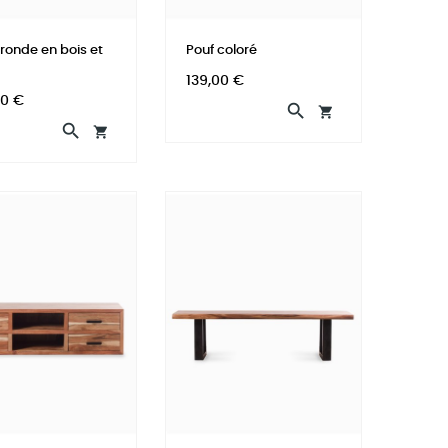
ronde en bois et
Pouf coloré
Prix
139,00 €
00 €



