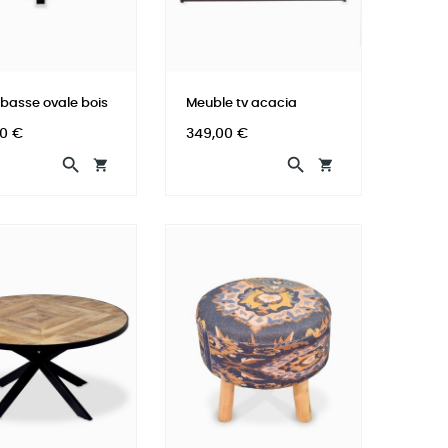
 basse ovale bois
Meuble tv acacia
Prix
0 €
349,00 €



