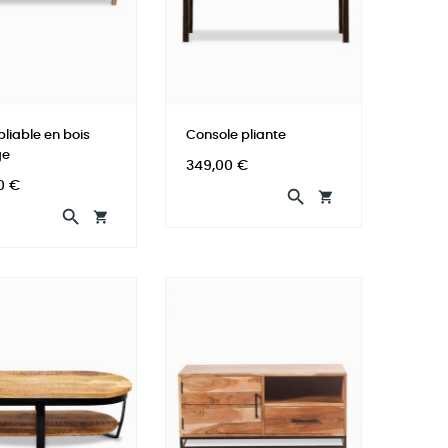
liable en bois
Console pliante
ge
Prix
349,00 €
0 €



