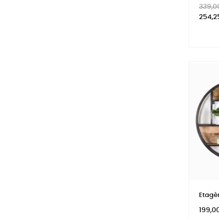
Prix
339,0
habitu
254,2
Etagè
Prix
199,0