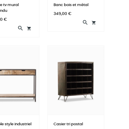
e tv mural
Banc bois et métal
endu
Prix
349,00 €
00 €




e style industriel
Casier tri postal