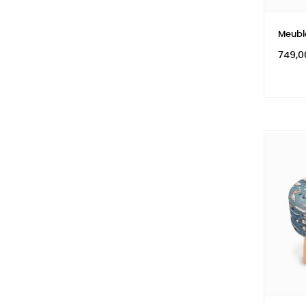
Meubl
Prix
749,0