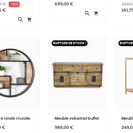
Prix
Prix
Prix
0 €
699,00 €
349,0
-25%
el
habit
5 €
261,7




RUPTURE DE STOCK !
RUPTURE
re ronde murale
Meuble industriel buffet
Meubl
Prix
Prix
0 €
989,00 €
249,0