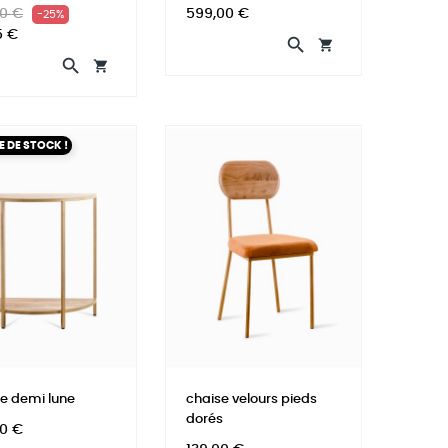
Prix
Prix
0 €
599,00 €
-25%
uel
5 €




 DE STOCK !
e demi lune
chaise velours pieds
dorés
0 €