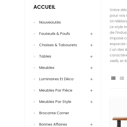
ACCUEIL
Votre déc
pour vos 
Un Mélan
Nouveautés
Le style 
de l'indu
Fauteuils & Poufs
imposé co
espaces à
Chaises & Tabourets
L'un des 
caractère
Tables
vieilli, e
Meubles
Luminaires Et Déco
Meubles Par Pièce
Meubles Par Style
Brocante Corner
Bonnes Affaires