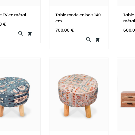
e TV en métal
Table ronde en bois 140
Table 
cm
métal
0 €
Prix
Prix
700,00 €
600,



