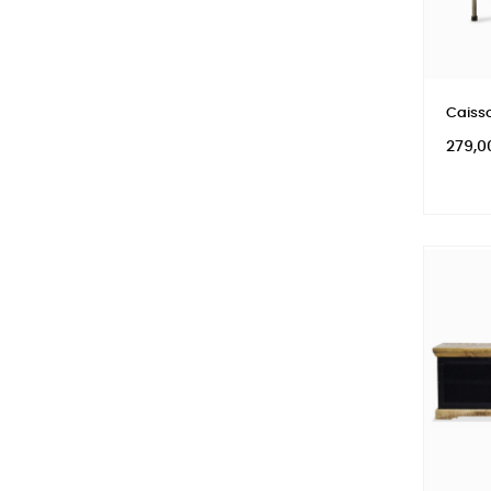
Caisso
Prix
279,0