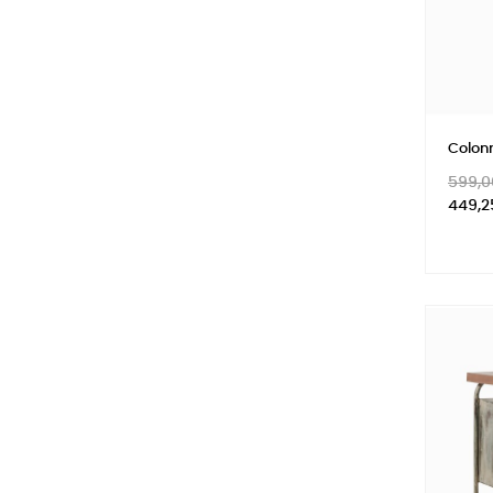
Colon
Prix
599,0
habitu
449,2