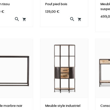
n tissu
Pouf pied bois
Meubl
susp
Prix
0 €
139,00 €
Prix
499,




le marbre noir
Meuble style industriel
Consol