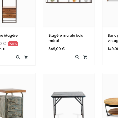
ne étagère
Etagère murale bois
Banc p
métal
vinta
Prix
0 €
-25%
Prix
Prix
el
349,00 €
149,0
5 €



