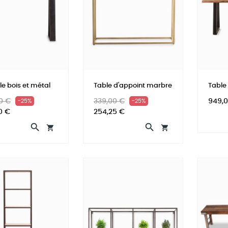
e bois et métal
Table d'appoint marbre
Table
Prix
Prix
Prix
Prix
0 €
339,00 €
949,
-25%
-25%
el
habituel
0 €
254,25 €



