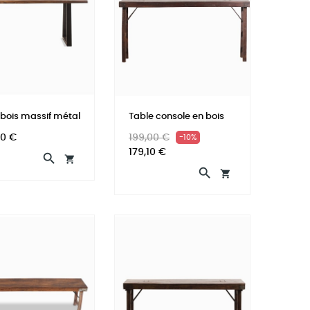
 bois massif métal
Table console en bois
Prix
Prix
00 €
199,00 €
-10%
habituel
179,10 €



