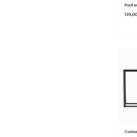
Pouf e
Prix
139,0
Conso