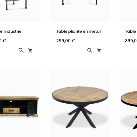
n industriel
Table pliante en métal
Table
Prix
Prix
0 €
299,00 €
399,0



