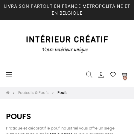
LIVRAISON PARTOUT EN FRANCE MÉTROPOLITAINE ET
EN BELGIQUE
Basculer
☰
0
la
navigation
Fauteuils & Poufs
Poufs
POUFS
Pratique et décoratif le pouf industriel vous offre un siège