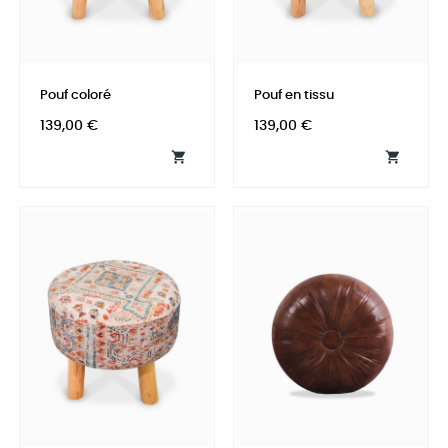
Pouf coloré
Pouf en tissu
Prix
Prix
139,00 €
139,00 €

