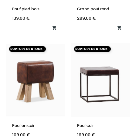
Pouf pied bois
Grand pouf rond
Prix
Prix
139,00 €
299,00 €


RUPTURE DE STOCK !
RUPTURE DE STOCK !
Pouf en cuir
Pouf cuir
Prix
Prix
109,00 €
169,00 €