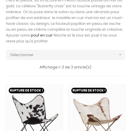
cuirs et peaux. Sa structure en métal robuste passe du noir au
gold. La célèbre "Butterfly chair" est la touche vintage de votre
intérieur. On la pose dans le salon ou dans une véranda pour
profiter de son extérieur. le modèle en cuir marron est un must-
have classic du design, Le fauteuil papillon en peau de vache
ou en peau de chèvre complète la touche originale et créative.
Ajouter votre
pouf en cuir
fétiche et le tour est joué il ne vous
reste plus qu'à profiter.

Sélectionner
Affichage 1-3 de 3 article(s)
RUPTURE DE STOCK !
RUPTURE DE STOCK !