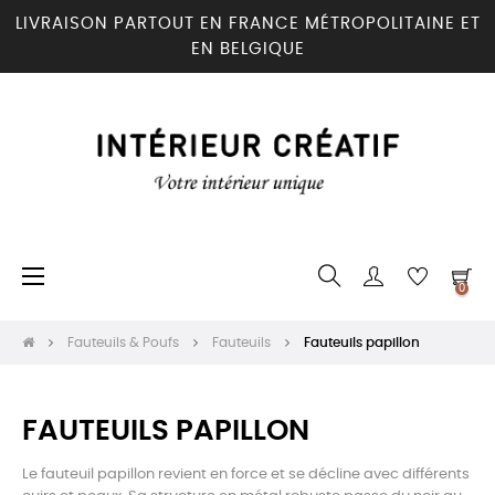
LIVRAISON PARTOUT EN FRANCE MÉTROPOLITAINE ET
EN BELGIQUE
Basculer
☰
0
la
navigation
Fauteuils & Poufs
Fauteuils
Fauteuils papillon
FAUTEUILS PAPILLON
Le fauteuil papillon revient en force et se décline avec différents