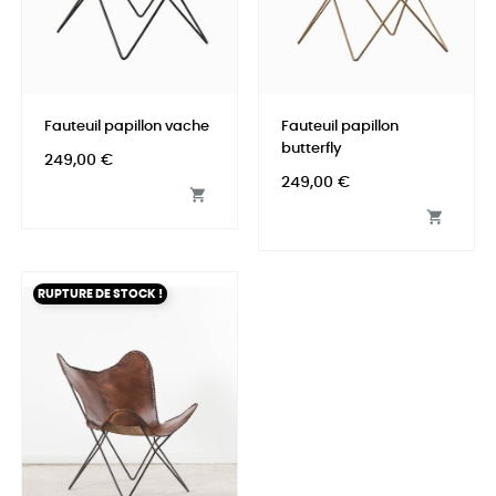
Fauteuil papillon vache
Fauteuil papillon
butterfly
Prix
249,00 €
Prix
249,00 €


RUPTURE DE STOCK !