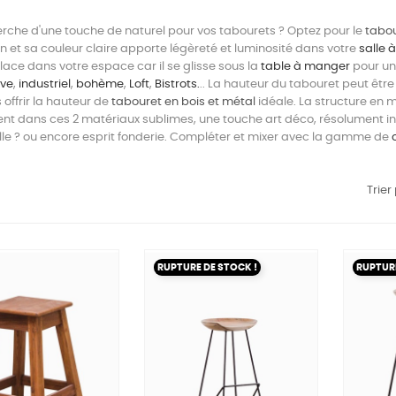
erche d'une touche de naturel pour vos tabourets ? Optez pour le
tabou
en et sa couleur claire apporte légèreté et luminosité dans votre
salle 
lace dans votre espace car il se glisse sous la
table à manger
pour un 
ve
,
industriel
,
bohème
,
Loft
,
Bistrots.
.. La hauteur du tabouret peut être 
 offrir la hauteur de
tabouret en bois et métal
idéale. La structure en 
ent dans ces 2 matériaux sublimes, une touche art déco, résolument in
le ? ou encore esprit fonderie. Compléter et mixer avec la gamme de
Trier
RUPTURE DE STOCK !
RUPTURE