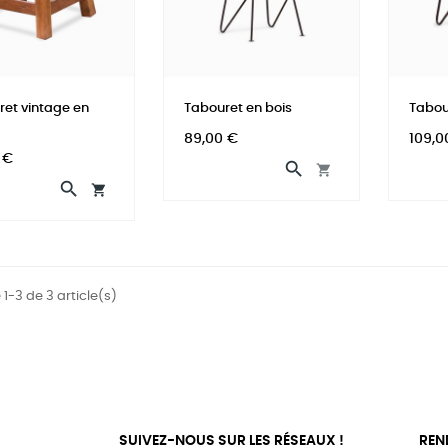
ret vintage en
Tabouret en bois
Tabou
Prix
Prix
89,00 €
109,0
 €




 1-3 de 3 article(s)
SUIVEZ-NOUS SUR LES RÉSEAUX !
REN