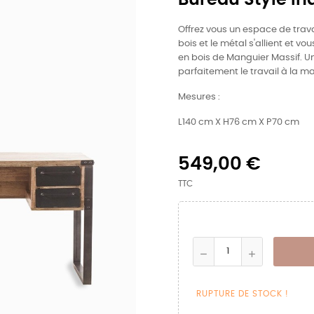
Offrez vous un espace de trava
bois et le métal s'allient et v
en bois de Manguier Massif. U
parfaitement le travail à la ma
Mesures :
L140
cm X
H76 cm X P70 cm
549,00 €
TTC
RUPTURE DE STOCK !