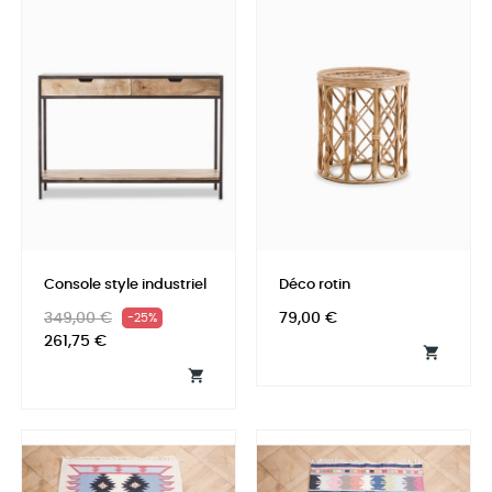
Console style industriel
Déco rotin
Prix
Prix
Prix
349,00 €
79,00 €
-25%
habituel
261,75 €

