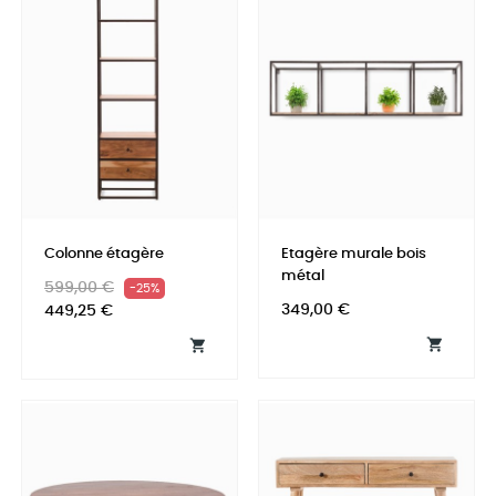
Colonne étagère
Etagère murale bois
métal
Prix
Prix
599,00 €
-25%
Prix
habituel
349,00 €
449,25 €

