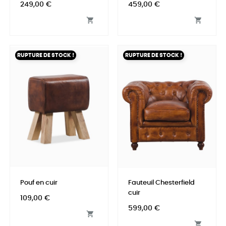
Prix
Prix
249,00 €
459,00 €


RUPTURE DE STOCK !
RUPTURE DE STOCK !
Pouf en cuir
Fauteuil Chesterfield
cuir
Prix
109,00 €
Prix
599,00 €

