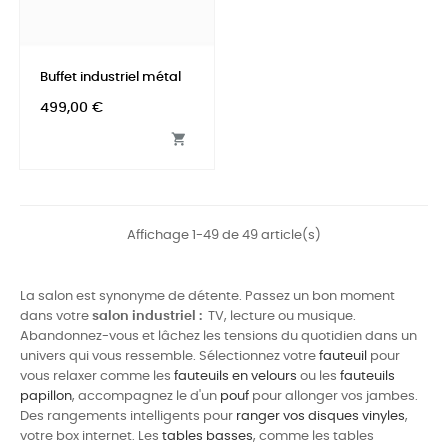
Buffet industriel métal
Prix
499,00 €

Affichage 1-49 de 49 article(s)
La salon est synonyme de détente. Passez un bon moment
dans votre
salon industriel :
TV, lecture ou musique.
Abandonnez-vous et lâchez les tensions du quotidien dans un
univers qui vous ressemble. Sélectionnez votre
fauteuil
pour
vous relaxer comme les
fauteuils en velours
ou les
fauteuils
papillon
, accompagnez le d'un
pouf
pour allonger vos jambes.
Des rangements intelligents pour
ranger vos disques vinyles
,
votre box internet. Les
tables basses
, comme les tables