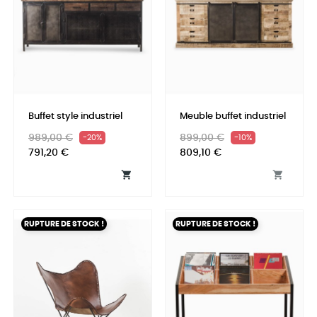
Buffet style industriel
Meuble buffet industriel
Prix
Prix
Prix
Prix
989,00 €
899,00 €
-20%
-10%
habituel
habituel
791,20 €
809,10 €


RUPTURE DE STOCK !
RUPTURE DE STOCK !