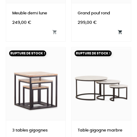
Meuble demi lune
Grand pouf rond
Prix
Prix
249,00 €
299,00 €


RUPTURE DE STOCK !
RUPTURE DE STOCK !
3 tables gigognes
Table gigogne marbre