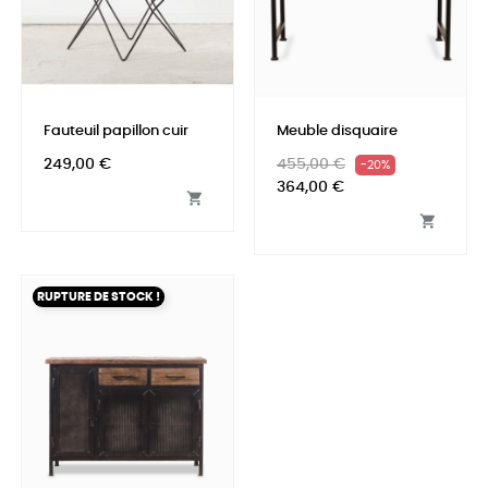
Fauteuil papillon cuir
Meuble disquaire
Prix
Prix
Prix
249,00 €
455,00 €
-20%
habituel
364,00 €


RUPTURE DE STOCK !