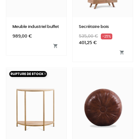
Meuble industriel buffet
Secrétaire bois
Prix
Prix
Prix
989,00 €
535,00 €
-25%
habituel
401,25 €


RUPTURE DE STOCK !