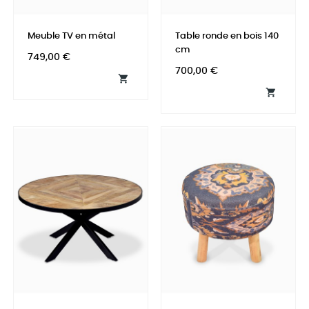
Meuble TV en métal
Table ronde en bois 140
cm
Prix
749,00 €
Prix
700,00 €

