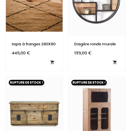
tapis à franges 280X80
Etagère ronde murale
Prix
Prix
449,00 €
199,00 €


RUPTURE DE STOCK !
RUPTURE DE STOCK !