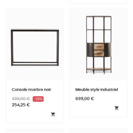
Console marbre noir
Meuble style industriel
Prix
Prix
Prix
339,00 €
699,00 €
-25%
habituel
254,25 €

