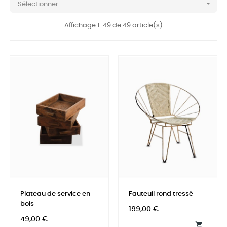

Sélectionner
Affichage 1-49 de 49 article(s)
Plateau de service en
Fauteuil rond tressé
bois
Prix
199,00 €
Prix
49,00 €
