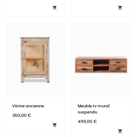


Vitrine ancienne
Meuble tv mural
suspendu
Prix
360,00 €
Prix
499,00 €

