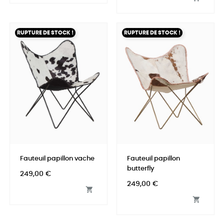
RUPTURE DE STOCK !
RUPTURE DE STOCK !
Fauteuil papillon vache
Fauteuil papillon
butterfly
Prix
249,00 €
Prix
249,00 €

