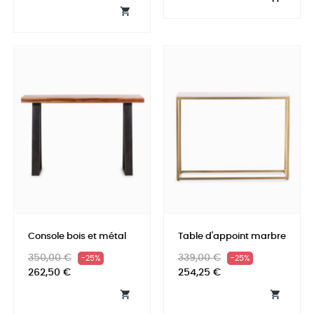

Console bois et métal
Table d'appoint marbre
Prix
Prix
Prix
Prix
350,00 €
339,00 €
-25%
-25%
habituel
habituel
262,50 €
254,25 €

