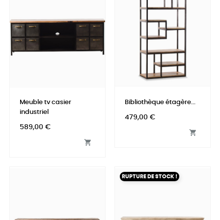
Meuble tv casier
Bibliothèque étagère...
industriel
Prix
479,00 €
Prix
589,00 €


RUPTURE DE STOCK !