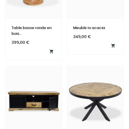
Table basse ronde en
Meuble tv acacia
bois...
Prix
349,00 €
Prix
399,00 €

