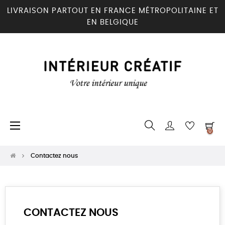
LIVRAISON PARTOUT EN FRANCE MÉTROPOLITAINE ET
EN BELGIQUE
Basculer
☰
0
la
navigation
Contactez nous
CONTACTEZ NOUS