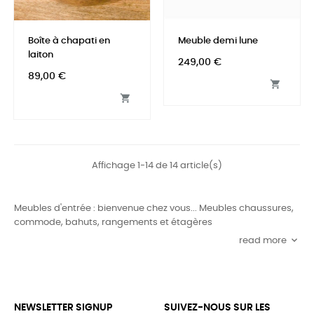
Boîte à chapati en
Meuble demi lune
laiton
Prix
249,00 €
Prix
89,00 €


Affichage 1-14 de 14 article(s)
Meubles d'entrée : bienvenue chez vous... Meubles chaussures,
commode, bahuts, rangements et étagères
keyboard_arrow_down
read more
NEWSLETTER SIGNUP
SUIVEZ-NOUS SUR LES