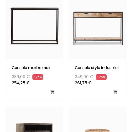
Console marbre noir
Console style industriel
Prix
Prix
Prix
Prix
339,00 €
349,00 €
-25%
-25%
habituel
habituel
254,25 €
261,75 €

