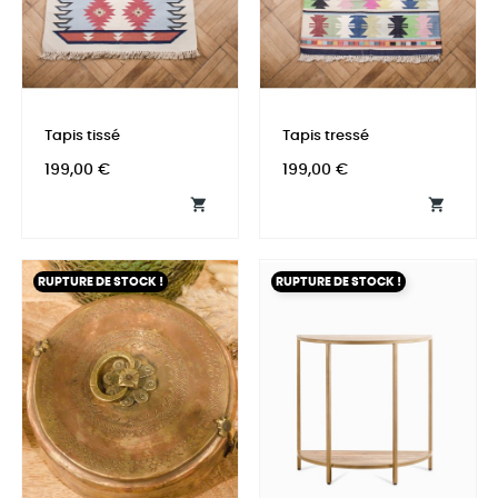
Tapis tissé
Tapis tressé
Prix
Prix
199,00 €
199,00 €


RUPTURE DE STOCK !
RUPTURE DE STOCK !