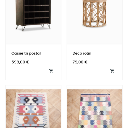
Casier tri postal
Déco rotin
Prix
Prix
599,00 €
79,00 €

