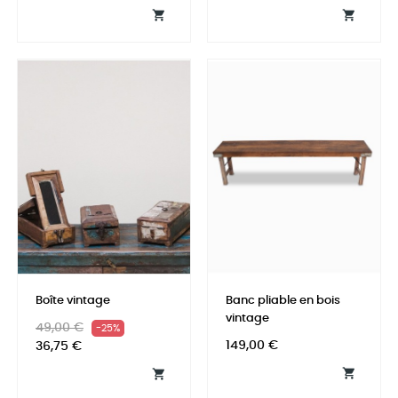


Boîte vintage
Banc pliable en bois
vintage
Prix
Prix
49,00 €
-25%
Prix
habituel
149,00 €
36,75 €

