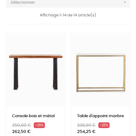

Sélectionner
Affichage 1-14 de 14 article(s)
Console bois et métal
Table d'appoint marbre
Prix
Prix
Prix
Prix
350,00 €
339,00 €
-25%
-25%
habituel
habituel
262,50 €
254,25 €