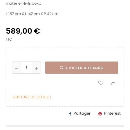
matériel Hi-fi, box...
L 167 cm X H 42 cm X P 42 cm
589,00 €
TTC
AJOUTER AU PANIER

RUPTURE DE STOCK !
Partager
Pinterest